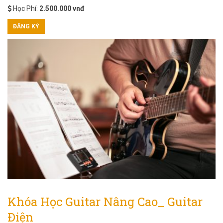
Học Phí:
2.500.000 vnđ
ĐĂNG KÝ
Khóa Học Guitar Nâng Cao_ Guitar
Điện