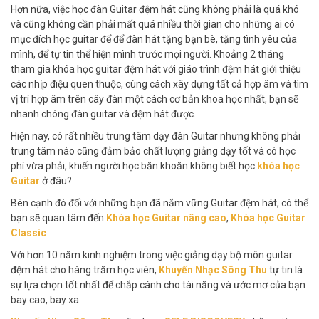
Hơn nữa, việc học đàn Guitar đệm hát cũng không phải là quá khó
và cũng không cần phải mất quá nhiều thời gian cho những ai có
mục đích học guitar để để đàn hát tặng bạn bè, tặng tình yêu của
mình, để tự tin thể hiện mình trước mọi người. Khoảng 2 tháng
tham gia khóa học guitar đệm hát với giáo trình đệm hát giới thiệu
các nhịp điệu quen thuộc, cùng cách xây dựng tất cả hợp âm và tìm
vị trí hợp âm trên cây đàn một cách cơ bản khoa học nhất, bạn sẽ
nhanh chóng đàn guitar và đệm hát được.
Hiện nay, có rất nhiều trung tâm dạy đàn Guitar nhưng không phải
trung tâm nào cũng đảm bảo chất lượng giảng dạy tốt và có học
phí vừa phải, khiến người học băn khoăn không biết học
khóa học
Guitar
ở đâu?
Bên cạnh đó đối với những bạn đã nắm vững Guitar đệm hát, có thể
bạn sẽ quan tâm đến
Khóa học Guitar nâng ca
o
,
Khóa học Guitar
Classic
Với hơn 10 năm kinh nghiệm trong việc giảng dạy bộ môn guitar
đệm hát cho hàng trăm học viên,
Khuyến Nhạc Sông Thu
tự tin là
sự lựa chọn tốt nhất để chắp cánh cho tài năng và ước mơ của bạn
bay cao, bay xa.