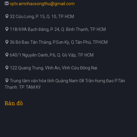
vptv.amnhacsongthu@gmail.com
32 Cửu Long, P. 15, Q. 10, TP. HCM
118/69A Bạch Đằng, P. 24, Q. Bình Thạnh, TP. HCM
36 Bờ Bao Tân Thắng, P.Sơn Kỳ, Q.Tân Phú, TP.HCM
640/1 Nguyễn Oanh, P.6, Q. Gò Vấp, TP. HCM
122 Quang Trung, Vĩnh An, Vĩnh Cửu Đồng Nai
Trung tâm văn hóa tỉnh Quảng Nam 08 Trần Hưng Đạo P.Tân
Thạnh. TP. TAM KỲ
Bản đồ