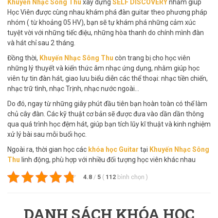
Khuyến Nhạc Sông Thu
xây dựng
SELF DISCOVERY
nhằm giúp
Học Viên được cùng nhau khám phá đàn guitar theo phương pháp
nhóm ( từ khoảng 05 HV), bạn sẽ tự khám phá những cảm xúc
tuyệt vời với những tiếc điệu, những hòa thanh do chính mình đàn
và hát chỉ sau 2 tháng.
Đồng thời,
Khuyến Nhạc Sông Thu
còn trang bị cho học viên
những lý thuyết và kiến thức âm nhạc ứng dụng, nhằm giúp học
viên tự tin đàn hát, giao lưu biểu diễn các thể thoại: nhạc tiền chiến,
nhạc trữ tình, nhạc Trịnh, nhạc nước ngoài…
Do đó, ngay từ những giây phút đầu tiên bạn hoàn toàn có thể làm
chủ cây đàn. Các kỹ thuật cơ bản sẽ được đưa vào dần dần thông
qua quá trình học đệm hát, giúp bạn tích lũy kĩ thuật và kinh nghiệm
xử lý bài sau mỗi buổi học.
Ngoài ra, thời gian học các
khóa học Guitar
tại
Khuyến Nhạc Sông
Thu
linh động, phù hợp với nhiều đối tượng học viên khác nhau
4.8
/
5
(
112
bình chọn
)
DANH SÁCH KHÓA HỌC